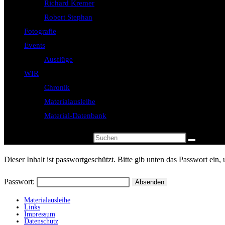
Richard Kremer
Robert Stephan
Fotografie
Events
Ausflüge
WIR
Chronik
Materialausleihe
Material-Datenbank
Diese Website durchsuchen
Dieser Inhalt ist passwortgeschützt. Bitte gib unten das Passwort ein
Passwort:
Materialausleihe
Links
Impressum
Datenschutz