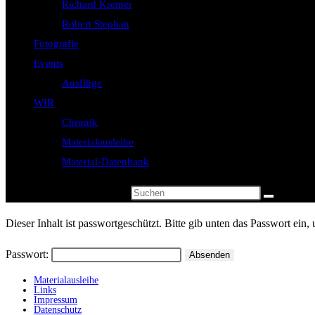
Richard Kremer
Robert Stephan
Fotografie
Events
Ausflüge
WIR
Chronik
Materialausleihe
Material-Datenbank
Diese Website durchsuchen
Dieser Inhalt ist passwortgeschützt. Bitte gib unten das Passwort ein
Passwort:
Materialausleihe
Links
Impressum
Datenschutz